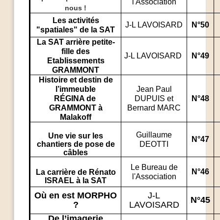
l'Association
nous !
Les activités
J-L LAVOISARD
N°50
"spatiales" de la SAT
La SAT arrière petite-
fille des
J-L LAVOISARD
N°49
Etablissements
GRAMMONT
Histoire et destin de
l’immeuble
Jean Paul
RÉGINA de
DUPUIS et
N°48
GRAMMONT à
Bernard MARC
Malakoff
Guillaume
Une vie sur les
N°47
chantiers de pose de
DEOTTI
câbles
Le Bureau de
N°46
La carrière de Rénato
l'Association
ISRAEL à la SAT
Où en est MORPHO
J-L
N°45
?
LAVOISARD
De l’imagerie