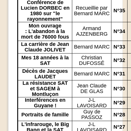
Conférence de
Lucien DORBEC en
Recueillie par
N°35
1980 sur "le
Bernard MARC
rayonnement"
Mon ouvrage
Armand
: L'abandon à la
N°34
AJZENBERG
mort de 76000 fous
La carrière de Jean
Bernard MARC
N°33
Claude JOLIVET
Mes 18 années à la
Christian
N°32
SAT
DUFOSSÉ
Décès de Jacques
Bernard MARC
N°31
LAUDET
La résistance SAT
Jean Claude
et SAGEM à
N°30
DE GLAS
Montluçon
Interférences en
J-L
N°29
Guyane !
LAVOISARD
Guy de
Portraits de famille
N°28
PASSOZ
L'infrarouge, le Big
J-L
N°27
Bang et la SAT
LAVOISARD