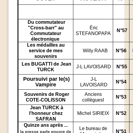
Du commutateur
"Cross-barr" au
Èric
N°57
Commutateur
STEFANOPAPA
électronique
Les médailles au
service de mes
W
Willy RAAB
N°56
souvenirs
Les BUGATTI de Jean
J-L LAVOISARD
N°55
TURCK
Poursuivi par le(s)
J-L
N°54
Vampire
LAVOISARD
Souvenirs de Roger
Anciens
N°53
COTE-COLISSON
collèguesI
Jean TURCK à
l'honneur chez
Michel SIRIEIX
N°52
SAFRAN
Quinze ans après
...
Le bureau de
N°51
la presse parle encore de