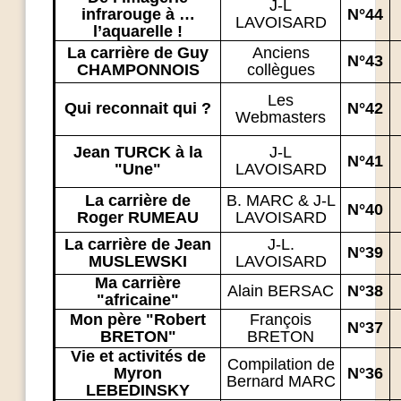
J-L
infrarouge à …
N°44
LAVOISARD
l’aquarelle !
La carrière de Guy
Anciens
N°43
CHAMPONNOIS
collègues
Les
Qui reconnait qui ?
N°42
Webmasters
Jean TURCK à la
J-L
N°41
"Une"
LAVOISARD
La carrière de
B. MARC & J-L
N°40
Roger RUMEAU
LAVOISARD
La carrière de Jean
J-L.
N°39
MUSLEWSKI
LAVOISARD
Ma carrière
Alain BERSAC
N°38
"africaine"
Mon père "Robert
François
N°37
BRETON"
BRETON
Vie et activités de
Compilation de
Myron
N°36
Bernard MARC
LEBEDINSKY