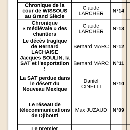
Chronique de la
Claude
cour de WISSOUS
N°14
LARCHER
au Grand Siècle
Chronique
Claude
« médiévale » des
N°13
LARCHER
chantiers
Le décès tragique
de Bernard
Bernard MARC
N°12
LACHAISE
Jacques BOULIN, la
SAT et l'exportation
Bernard MARC
N°11
!
La SAT perdue dans
Daniel
le désert du
N°10
CINELLI
Nouveau Mexique
Le réseau de
télécommunications
Max JUZAUD
N°09
de Djibouti
Le premier